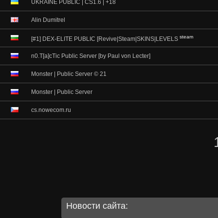
UKRAINE PUBLIC | CS1.6 | +18
Alin Dumitrel
steam
[#1] DEX-ELITE PUBLIC [Revive|Steam|SKINS|LEVELS
n0.T[a]cTic Public Server [by Paul von Lecter]
Monster | Public Server © 21
Monster | Public Server
cs.nowecom.ru
Новости сайта: