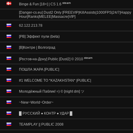
steam
Binge & Fun [18+] | CS 1.6
[Danger-cs.eu] Dust2 Only [FREEVIP|KillAssists|1000FPS|24/7|Happy
Hour|Ranks|MELEE|Massacre|VIP]
62.122.213.78
[PB] Эффект пули (beta)
[В]Контре | Волгоград
steam
[Ростов-на-Дону] Public [Dust2] © 2010
ПОШЛА ЖАРА [PUBLIC]
#1 WELCOME TO *KAZAKHSTAN* |PUBLIC|
Молодёжный Паблик! =) © [night dm] ツ
~New~World~Order~
█ РУССКИЙ ● КОНТР ● УДАР █
TEAMPLAY || PUBLIC 2008