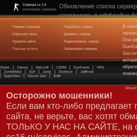
Обновление списка сервер
Сервера cs 1.6
мониторинг серверов
находились в оффлайне бо
рейтинге не участвуют. С
В наш
Главная страница
Подобрать сервер
редактирования
. Голосова
nonste
Обратная связь
Добавить сервер
Они ра
Правила сайта
Редактировать сервер
GunGam
Платные услуги
Забаненные сервера
Soccer
интере
обрат
Steam
Classic
Warcraft
CSDM
GunGame
HNS
ZombieMod
Surf
Jump
Deathrun
JailBreak
плагин
SuperHero
Soccer Jam
Knife
Монито
Осторожно мошенники!
Если вам кто-либо предлагает 
сайта, не верьте, вас хотят об
ТОЛЬКО У НАС НА САЙТЕ, на 
cs16.ru/services
. Администраци