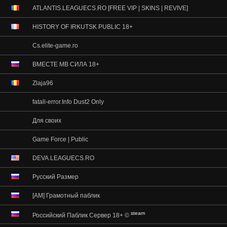
ATLANTIS.LEAGUECS.RO [FREE VIP | SKINS | REVIVE]
HISTORY OF IRKUTSK PUBLIC 18+
Cs.elite-game.ro
ВМЕСТЕ МВ СИЛА 18+
Zlaja96
fatall-error.Info Dust2 Only
Для своих
Game Force | Public
DEVA.LEAGUECS.RO
Русский Размер
[АМ] Грамотный паблик
steam
Российский Паблик Сервер 18+ ©