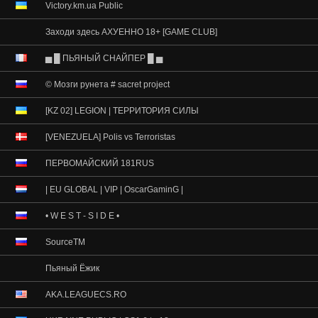
Victory.km.ua Public
Заходи здесь АХУЕННО 18+ [GAME CLUB]
▅ █ ПЬЯНЫЙ СНАЙПЕР █ ▅
© Мозги рунета # sacret project
[KZ 02] LEGION | ТЕРРИТОРИЯ СИЛЫ
[VENEZUELA] Polis vs Terroristas
ПЕРВОМАЙСКИЙ 181RUS
| EU GLOBAL | VIP | OscarGaminG |
• W E S T - S I D E •
SourceTM
Пьяный Ёжик
AKA.LEAGUECS.RO