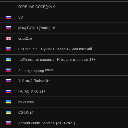
ГОРЯЧАЯ СОСЕДКА ©
SD
[v34] ТИТАН [Public] 18+
cs.cs2.ro
CSDMhub.ru | Пушки + Лазеры | Бомбический
.::«Реальные пацаны»::.Игры для взрослыx 18+
steam
Легенда сервер
Улётный Паблик 0+
ГАЛАКТИКА [21+]
cs-vk.com
CS-DNET
Ancient Public Server ® [2010-2021]