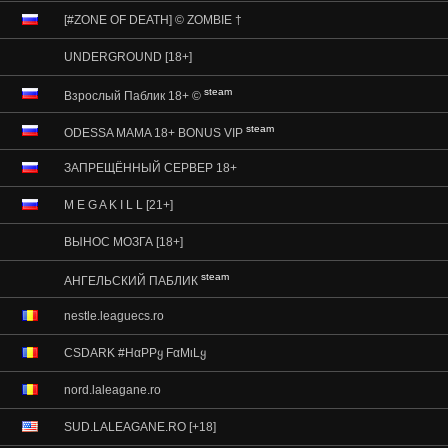
[#ZONE OF DEATH] © ZOMBIE †
UNDERGROUND [18+]
steam
Взрослый Паблик 18+ ©
steam
ODESSA MAMA 18+ BONUS VIP
ЗАПРЕЩЁННЫЙ СЕРВЕР 18+
M E G A K I L L [21+]
ВЫНОС МОЗГА [18+]
steam
АНГЕЛЬСКИЙ ПАБЛИК
nestle.leaguecs.ro
CSDARK #HαPPყ FαMιLყ
nord.laleagane.ro
SUD.LALEAGANE.RO [+18]