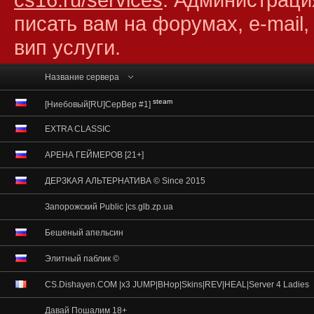
писать вам на форумах, e-mail,
вип услуги.
Название сервера
steam
[Ниебовый[RU]CepBep #1]
EXTRA CLASSIC
АРЕНА ГЕЙМЕРОВ [21+]
ДЕРЗКАЯ АЛЬТЕРНАТИВА © Since 2015
Запорожский Public |cs.glb.zp.ua
Бешеный апельсин
Элитный паблик ©
CS.Dishayen.COM |x3 JUMP|BHop|Skins|REV|HEAL|Server 4 Ladies
Давай Пошалим 18+