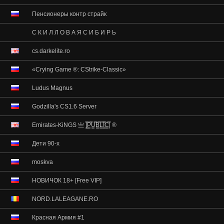
Пенсионеры контр страйк
С К И Л Л О В А Я С И Б И Р Ь
cs.darkelite.ro
«Crying Game ®: CStrike-Classic»
Ludus Magnus
Godzilla's CS1.6 Server
Emirates-KiNGS 亗 |͇̿P͇̿U͇̿B͇̿L͇̿I͇̿C͇̿| ®
Дети 90-х
moskva
НОВИЧОК 18+ [Free VIP]
NORD.LALEAGANE.RO
Красная Армия #1