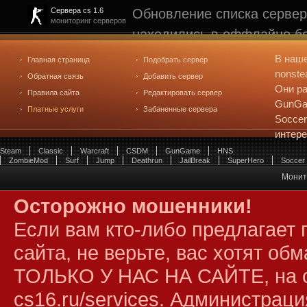
Обновление списка сервер
Сервера cs 1.6
мониторинг серверов
находились в оффлайне бо
рейтинге не участвуют. С
В наш
Главная страница
Подобрать сервер
редактирования
. Голосова
nonste
Обратная связь
Добавить сервер
Они ра
Правила сайта
Редактировать сервер
GunGam
Платные услуги
Забаненные сервера
Soccer
интер
Steam
Classic
Warcraft
CSDM
GunGame
HNS
ZombieMod
Surf
Jump
Deathrun
JailBreak
SuperHero
Soccer
Монито
Осторожно мошенники!
Если вам кто-либо предлагает 
сайта, не верьте, вас хотят об
ТОЛЬКО У НАС НА САЙТЕ, на 
cs16.ru/services
. Администраци