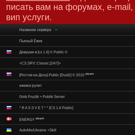
писать вам на форумах, e-mail,
вип услуги.
Название сервера
Пьяный Ёжик
Девушки в [cs 1.6] © Public ©
=CS.SRV::Classic.[24/7]=
steam
[Ростов-на-Дону] Public [Dust2] © 2010
ижевск рулит
Gmb.Fructik > Publik Server
* R A S S V E T * * [CS 1.6 Public]
steam
ENERGY
AutoMix/Ukraine +Skill