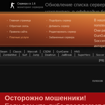
Обновление списка сервер
Сервера cs 1.6
мониторинг серверов
находились в оффлайне бо
рейтинге не участвуют. С
В наш
Главная страница
Подобрать сервер
редактирования
. Голосова
nonste
Обратная связь
Добавить сервер
Они ра
Правила сайта
Редактировать сервер
GunGam
Платные услуги
Забаненные сервера
Soccer
интер
Steam
Classic
Warcraft
CSDM
GunGame
HNS
ZombieMod
Surf
Jump
Deathrun
JailBreak
SuperHero
Soccer
[PB]
голосов
Осторожно мошенники!