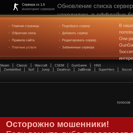
Обновление списка сервер
Сервера cs 1.6
мониторинг серверов
находились в оффлайне бо
рейтинге не участвуют. С
В наш
Главная страница
Подобрать сервер
редактирования
. Голосова
nonste
Обратная связь
Добавить сервер
Они ра
Правила сайта
Редактировать сервер
GunGam
Платные услуги
Забаненные сервера
Soccer
интер
Steam
Classic
Warcraft
CSDM
GunGame
HNS
ZombieMod
Surf
Jump
Deathrun
JailBreak
SuperHero
Soccer
голосов
Осторожно мошенники!