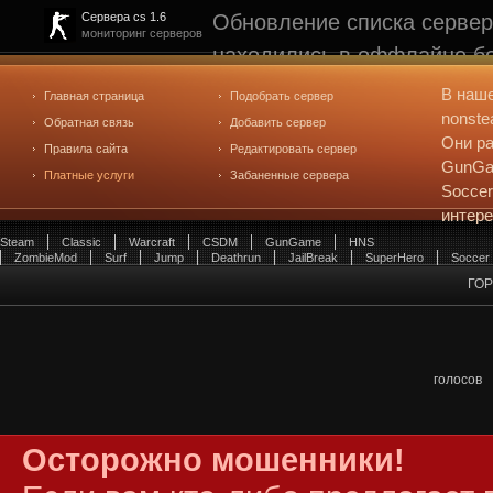
Обновление списка сервер
Сервера cs 1.6
мониторинг серверов
находились в оффлайне бо
рейтинге не участвуют. С
В наш
Главная страница
Подобрать сервер
редактирования
. Голосова
nonste
Обратная связь
Добавить сервер
Они ра
Правила сайта
Редактировать сервер
GunGam
Платные услуги
Забаненные сервера
Soccer
интер
Steam
Classic
Warcraft
CSDM
GunGame
HNS
ZombieMod
Surf
Jump
Deathrun
JailBreak
SuperHero
Soccer
ГО
голосов
Осторожно мошенники!