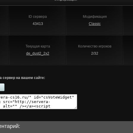
ID сервера
Модификация
43413
Classic
Текущая карта
Количество игроков
de_dust2_2x2
2/32
а сервер на вашем сайте:
ентарий: