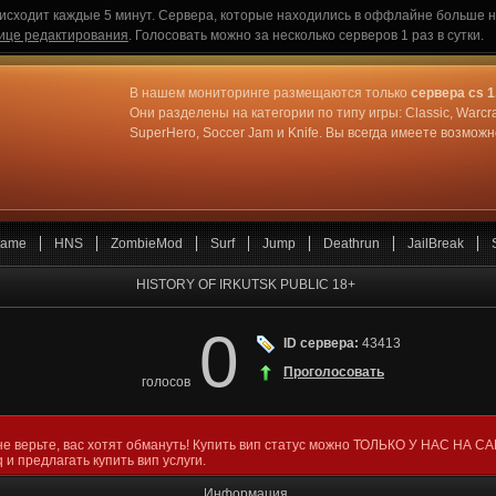
исходит каждые 5 минут. Сервера, которые находились в оффлайне больше не
ице редактирования
. Голосовать можно за несколько серверов 1 раз в сутки.
В нашем мониторинге размещаются только
сервера cs 1
Они разделены на категории по типу игры: Classic, Warcr
SuperHero, Soccer Jam и Knife. Вы всегда имеете возмо
ame
HNS
ZombieMod
Surf
Jump
Deathrun
JailBreak
HISTORY OF IRKUTSK PUBLIC 18+
0
ID сервера:
43413
Проголосовать
голосов
не верьте, вас хотят обмануть! Купить вип статус можно ТОЛЬКО У НАС НА С
 и предлагать купить вип услуги.
Информация