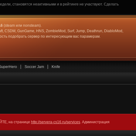
дели, становятся неактивными и в рейтинге не участвуют. Сделать
.6
(steam или nonsteam).
aft, CSDM, GunGame, HNS, ZombieMod, Surf, Jump, Deathrun, DiabloMod,
жность подобрать сервер по интересующим вас парамерам.
SuperHero
Soccer Jam
Knife
АЙТЕ, на странице
http://servera-cs16.ru/services
. Администрация