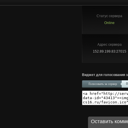
Статус сервера
Online
Адрес сервера
152.89.199.83:27015
Виджет для голосования з
0
Голосовать за сервер
Оставить комм