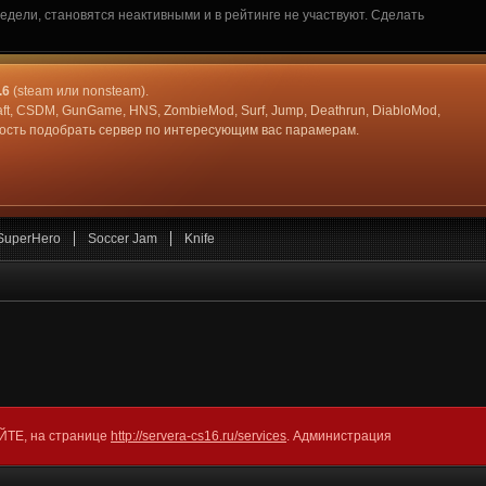
дели, становятся неактивными и в рейтинге не участвуют. Сделать
.6
(steam или nonsteam).
aft, CSDM, GunGame, HNS, ZombieMod, Surf, Jump, Deathrun, DiabloMod,
жность подобрать сервер по интересующим вас парамерам.
SuperHero
Soccer Jam
Knife
АЙТЕ, на странице
http://servera-cs16.ru/services
. Администрация