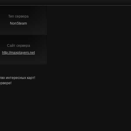
Тип сервера
NonSteam
Сайт сервера
http://maxplayers.net
тво интересных карт!
ервере!