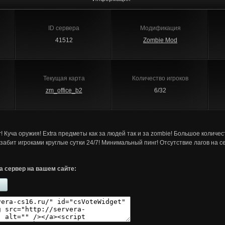
ID сервера
Модификация
41512
Zombie Mod
Текущая карта
Количество игроков
zm_office_b2
6/32
! Куча оружия! Extra предметы как за людей так и за zombie! Большое количес
забит игроками круглые сутки 24/7! Минимальный пинг! Отсутствие лагов на с
а сервер на вашем сайте: