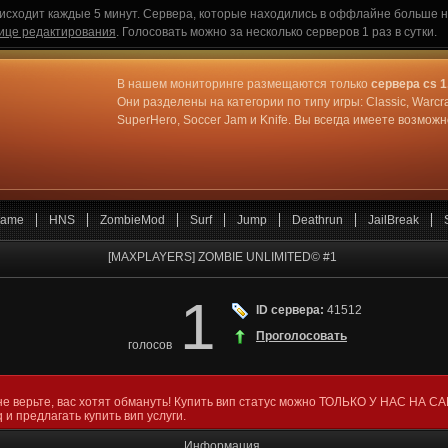
исходит каждые 5 минут. Сервера, которые находились в оффлайне больше не
ице редактирования
. Голосовать можно за несколько серверов 1 раз в сутки.
В нашем мониторинге размещаются только
сервера cs 1
Они разделены на категории по типу игры: Classic, Warcr
SuperHero, Soccer Jam и Knife. Вы всегда имеете возмо
ame
HNS
ZombieMod
Surf
Jump
Deathrun
JailBreak
[MAXPLAYERS] ZOMBIE UNLIMITED© #1
1
ID сервера:
41512
Проголосовать
голосов
не верьте, вас хотят обмануть! Купить вип статус можно ТОЛЬКО У НАС НА С
 и предлагать купить вип услуги.
Информация