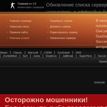
Обновление списка сервер
Сервера cs 1.6
мониторинг серверов
находились в оффлайне бо
рейтинге не участвуют. С
В наш
Главная страница
Подобрать сервер
редактирования
. Голосова
nonste
Обратная связь
Добавить сервер
Они ра
Правила сайта
Редактировать сервер
GunGam
Платные услуги
Забаненные сервера
Soccer
интер
Steam
Classic
Warcraft
CSDM
GunGame
HNS
ZombieMod
Surf
Jump
Deathrun
JailBreak
SuperHero
Soccer
Game 
голосов
Осторожно мошенники!