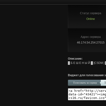
Статус сервера
Online
Адрес сервера
46.174.54.254:27015
Описание:
█ Б Е Ш Е Н Ы Й █ [CSDM ] 
Виджет для голосования з
1
Голосовать за сервер