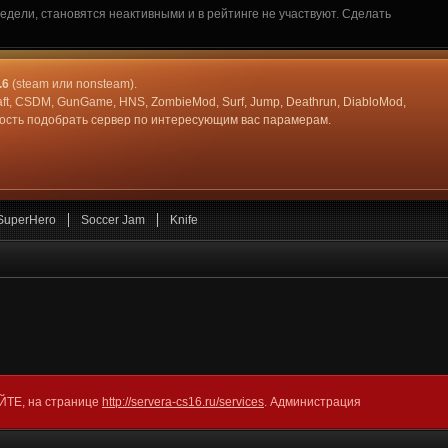
дели, становятся неактивными и в рейтинге не участвуют. Сделать
.6
(steam или nonsteam).
aft, CSDM, GunGame, HNS, ZombieMod, Surf, Jump, Deathrun, DiabloMod,
жность подобрать сервер по интересующим вас парамерам.
SuperHero
Soccer Jam
Knife
АЙТЕ, на странице
http://servera-cs16.ru/services
. Администрация