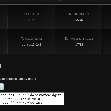
ID сервера
Модификация
43421
CSDM
Текущая карта
Количество игроков
de_dust2_2x2
17/32
█
а сервер на вашем сайте: