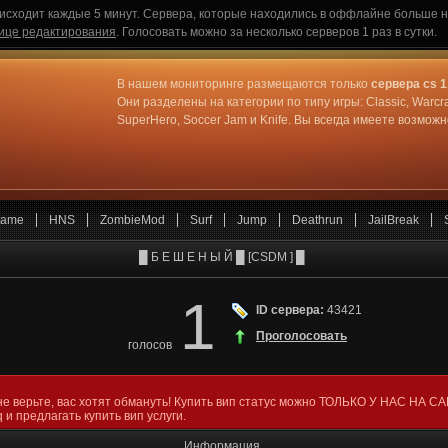
исходит каждые 5 минут. Сервера, которые находились в оффлайне больше не
ице редактирования
. Голосовать можно за несколько серверов 1 раз в сутки.
В нашем мониторинге размещаются только
сервера cs 1
Они разделены на категории по типу игры: Classic, Warcr
SuperHero, Soccer Jam и Knife. Вы всегда имеете возмо
ame
HNS
ZombieMod
Surf
Jump
Deathrun
JailBreak
█ Б Е Ш Е Н Ы Й █ [CSDM ] █
1
ID сервера:
43421
Проголосовать
голосов
не верьте, вас хотят обмануть! Купить вип статус можно ТОЛЬКО У НАС НА С
 и предлагать купить вип услуги.
Информация