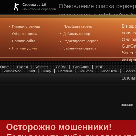
Обновление списка сервер
Сервера cs 1.6
мониторинг серверов
находились в оффлайне бо
рейтинге не участвуют. С
В наш
Главная страница
Подобрать сервер
редактирования
. Голосова
nonste
Обратная связь
Добавить сервер
Они ра
Правила сайта
Редактировать сервер
GunGam
Платные услуги
Забаненные сервера
Soccer
интер
Steam
Classic
Warcraft
CSDM
GunGame
HNS
ZombieMod
Surf
Jump
Deathrun
JailBreak
SuperHero
Soccer
+18 [Cla
голосов
Осторожно мошенники!