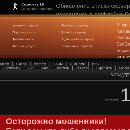
Обновление списка сервер
Сервера cs 1.6
мониторинг серверов
находились в оффлайне бо
рейтинге не участвуют. С
В наш
Главная страница
Подобрать сервер
редактирования
. Голосова
nonste
Обратная связь
Добавить сервер
Они ра
Правила сайта
Редактировать сервер
GunGam
Платные услуги
Забаненные сервера
Soccer
интер
Steam
Classic
Warcraft
CSDM
GunGame
HNS
ZombieMod
Surf
Jump
Deathrun
JailBreak
SuperHero
Soccer
В ОСАДЕ[П
голосов
Осторожно мошенники!