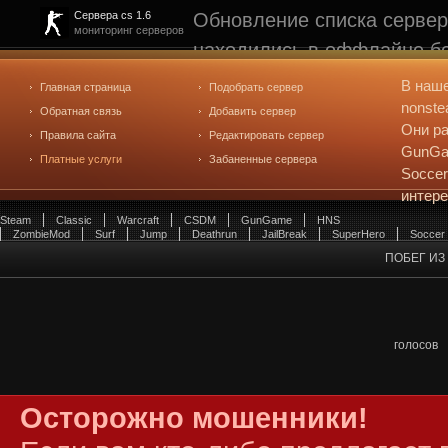
Обновление списка сервер
Сервера cs 1.6
мониторинг серверов
находились в оффлайне бо
рейтинге не участвуют. С
В наш
Главная страница
Подобрать сервер
редактирования
. Голосова
nonste
Обратная связь
Добавить сервер
Они ра
Правила сайта
Редактировать сервер
GunGam
Платные услуги
Забаненные сервера
Soccer
интер
Steam
Classic
Warcraft
CSDM
GunGame
HNS
ZombieMod
Surf
Jump
Deathrun
JailBreak
SuperHero
Soccer
ПОБЕГ ИЗ 
голосов
Осторожно мошенники!