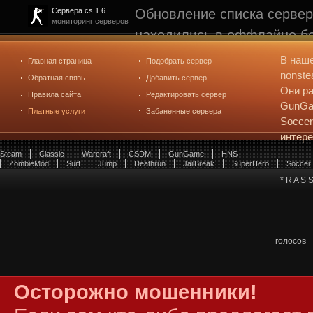
Обновление списка сервер
Сервера cs 1.6
мониторинг серверов
находились в оффлайне бо
рейтинге не участвуют. С
В наш
Главная страница
Подобрать сервер
редактирования
. Голосова
nonste
Обратная связь
Добавить сервер
Они ра
Правила сайта
Редактировать сервер
GunGam
Платные услуги
Забаненные сервера
Soccer
интер
Steam
Classic
Warcraft
CSDM
GunGame
HNS
ZombieMod
Surf
Jump
Deathrun
JailBreak
SuperHero
Soccer
* R A S S
голосов
Осторожно мошенники!