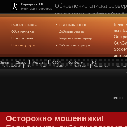
Обновление списка сервер
Сервера cs 1.6
мониторинг серверов
находились в оффлайне бо
рейтинге не участвуют. С
В наш
Главная страница
Подобрать сервер
редактирования
. Голосова
nonste
Обратная связь
Добавить сервер
Они ра
Правила сайта
Редактировать сервер
GunGam
Платные услуги
Забаненные сервера
Soccer
интер
Steam
Classic
Warcraft
CSDM
GunGame
HNS
ZombieMod
Surf
Jump
Deathrun
JailBreak
SuperHero
Soccer
голосов
Осторожно мошенники!