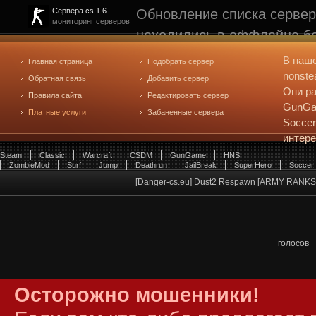
Обновление списка сервер
Сервера cs 1.6
мониторинг серверов
находились в оффлайне бо
рейтинге не участвуют. С
В наш
Главная страница
Подобрать сервер
редактирования
. Голосова
nonste
Обратная связь
Добавить сервер
Они ра
Правила сайта
Редактировать сервер
GunGam
Платные услуги
Забаненные сервера
Soccer
интер
Steam
Classic
Warcraft
CSDM
GunGame
HNS
ZombieMod
Surf
Jump
Deathrun
JailBreak
SuperHero
Soccer
[Danger-cs.eu] Dust2 Respawn [ARMY RANKS
голосов
Осторожно мошенники!