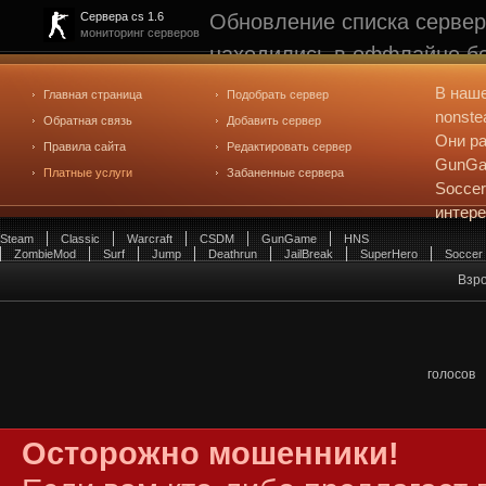
Обновление списка сервер
Сервера cs 1.6
мониторинг серверов
находились в оффлайне бо
рейтинге не участвуют. С
В наш
Главная страница
Подобрать сервер
редактирования
. Голосова
nonste
Обратная связь
Добавить сервер
Они ра
Правила сайта
Редактировать сервер
GunGam
Платные услуги
Забаненные сервера
Soccer
интер
Steam
Classic
Warcraft
CSDM
GunGame
HNS
ZombieMod
Surf
Jump
Deathrun
JailBreak
SuperHero
Soccer
Взро
голосов
Осторожно мошенники!