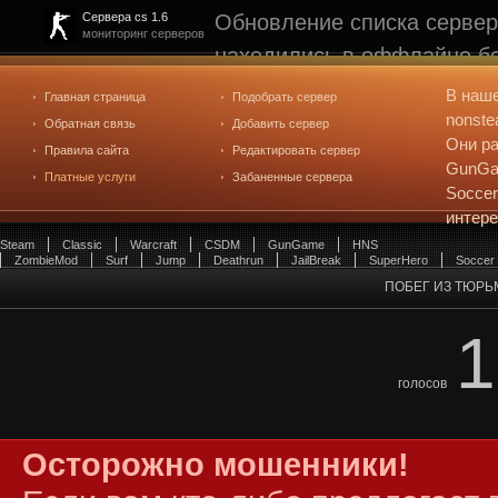
Обновление списка сервер
Сервера cs 1.6
мониторинг серверов
находились в оффлайне бо
рейтинге не участвуют. С
В наш
Главная страница
Подобрать сервер
редактирования
. Голосова
nonste
Обратная связь
Добавить сервер
Они ра
Правила сайта
Редактировать сервер
GunGam
Платные услуги
Забаненные сервера
Soccer
интер
Steam
Classic
Warcraft
CSDM
GunGame
HNS
ZombieMod
Surf
Jump
Deathrun
JailBreak
SuperHero
Soccer
ПОБЕГ ИЗ ТЮРЬМ
1
голосов
Осторожно мошенники!