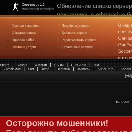
Обновление списка сервер
Сервера cs 1.6
мониторинг серверов
находились в оффлайне бо
рейтинге не участвуют. С
В наш
Главная страница
Подобрать сервер
редактирования
. Голосова
nonste
Обратная связь
Добавить сервер
Они ра
Правила сайта
Редактировать сервер
GunGam
Платные услуги
Забаненные сервера
Soccer
интер
Steam
Classic
Warcraft
CSDM
GunGame
HNS
ZombieMod
Surf
Jump
Deathrun
JailBreak
SuperHero
Soccer
[АМ
голосов
Осторожно мошенники!