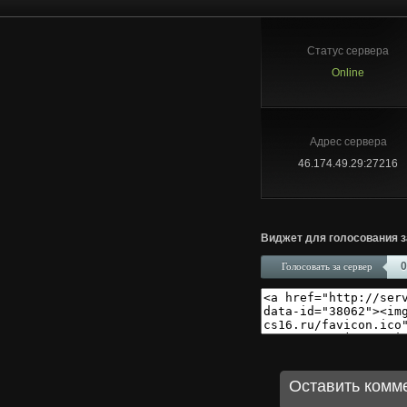
Статус сервера
Online
Адрес сервера
46.174.49.29:27216
Виджет для голосования з
0
Голосовать за сервер
Оставить комм