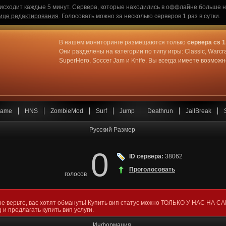
исходит каждые 5 минут. Сервера, которые находились в оффлайне больше не
ице редактирования
. Голосовать можно за несколько серверов 1 раз в сутки.
В нашем мониторинге размещаются только
сервера cs 1
Они разделены на категории по типу игры: Classic, Warcr
SuperHero, Soccer Jam и Knife. Вы всегда имеете возмо
ame
HNS
ZombieMod
Surf
Jump
Deathrun
JailBreak
Русский Размер
0
ID сервера:
38062
Проголосовать
голосов
не верьте, вас хотят обмануть! Купить вип статус можно ТОЛЬКО У НАС НА С
 и предлагать купить вип услуги.
Информация