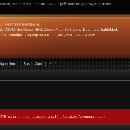
дели, становятся неактивными и в рейтинге не участвуют. Сделать
.6
(steam или nonsteam).
aft, CSDM, GunGame, HNS, ZombieMod, Surf, Jump, Deathrun, DiabloMod,
жность подобрать сервер по интересующим вас парамерам.
SuperHero
Soccer Jam
Knife
АЙТЕ, на странице
http://servera-cs16.ru/services
. Администрация