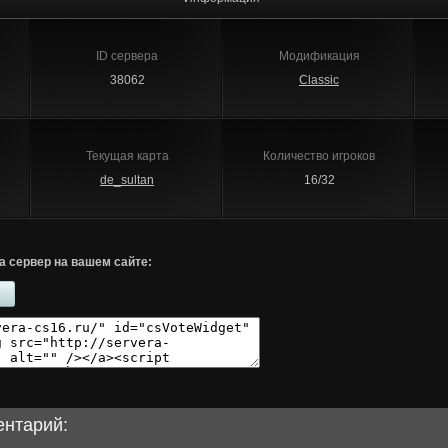
ID сервера
Модификация
38062
Classic
Текущая карта
Количество игроков
de_sultan
16/32
а сервер на вашем сайте:
ентарий: