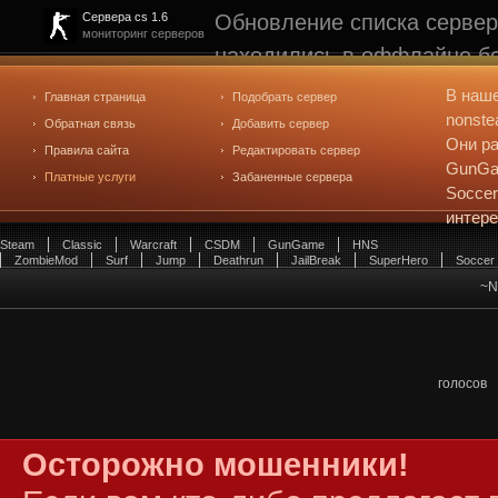
Обновление списка сервер
Сервера cs 1.6
мониторинг серверов
находились в оффлайне бо
рейтинге не участвуют. С
В наш
Главная страница
Подобрать сервер
редактирования
. Голосова
nonste
Обратная связь
Добавить сервер
Они ра
Правила сайта
Редактировать сервер
GunGam
Платные услуги
Забаненные сервера
Soccer
интер
Steam
Classic
Warcraft
CSDM
GunGame
HNS
ZombieMod
Surf
Jump
Deathrun
JailBreak
SuperHero
Soccer
~N
голосов
Осторожно мошенники!