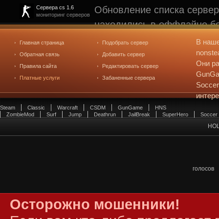
Обновление списка сервер
Сервера cs 1.6
мониторинг серверов
находились в оффлайне бо
рейтинге не участвуют. С
В наш
Главная страница
Подобрать сервер
редактирования
. Голосова
nonste
Обратная связь
Добавить сервер
Они ра
Правила сайта
Редактировать сервер
GunGam
Платные услуги
Забаненные сервера
Soccer
интер
Steam
Classic
Warcraft
CSDM
GunGame
HNS
ZombieMod
Surf
Jump
Deathrun
JailBreak
SuperHero
Soccer
HO
голосов
Осторожно мошенники!