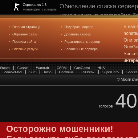
Обновление списка сервер
Сервера cs 1.6
мониторинг серверов
находились в оффлайне бо
рейтинге не участвуют. С
В наш
Главная страница
Подобрать сервер
редактирования
. Голосова
nonste
Обратная связь
Добавить сервер
Они ра
Правила сайта
Редактировать сервер
GunGam
Платные услуги
Забаненные сервера
Soccer
интер
Steam
Classic
Warcraft
CSDM
GunGame
HNS
ZombieMod
Surf
Jump
Deathrun
JailBreak
SuperHero
Soccer
© Мозги рун
40
голосов
Осторожно мошенники!