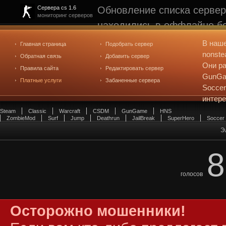
Обновление списка сервер
Сервера cs 1.6
мониторинг серверов
находились в оффлайне бо
рейтинге не участвуют. С
В наш
Главная страница
Подобрать сервер
редактирования
. Голосова
nonste
Обратная связь
Добавить сервер
Они ра
Правила сайта
Редактировать сервер
GunGam
Платные услуги
Забаненные сервера
Soccer
интер
Steam
Classic
Warcraft
CSDM
GunGame
HNS
ZombieMod
Surf
Jump
Deathrun
JailBreak
SuperHero
Soccer
Э
8
голосов
Осторожно мошенники!