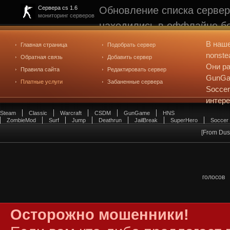
Обновление списка сервер
Сервера cs 1.6
мониторинг серверов
находились в оффлайне бо
рейтинге не участвуют. С
В наш
Главная страница
Подобрать сервер
редактирования
. Голосова
nonste
Обратная связь
Добавить сервер
Они ра
Правила сайта
Редактировать сервер
GunGam
Платные услуги
Забаненные сервера
Soccer
интер
Steam
Classic
Warcraft
CSDM
GunGame
HNS
ZombieMod
Surf
Jump
Deathrun
JailBreak
SuperHero
Soccer
[From Dus
голосов
Осторожно мошенники!