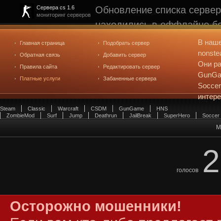
Обновление списка сервер
Сервера cs 1.6
мониторинг серверов
находились в оффлайне бо
рейтинге не участвуют. С
В наш
Главная страница
Подобрать сервер
редактирования
. Голосова
nonste
Обратная связь
Добавить сервер
Они ра
Правила сайта
Редактировать сервер
GunGam
Платные услуги
Забаненные сервера
Soccer
интер
Steam
Classic
Warcraft
CSDM
GunGame
HNS
ZombieMod
Surf
Jump
Deathrun
JailBreak
SuperHero
Soccer
M
2
голосов
Осторожно мошенники!