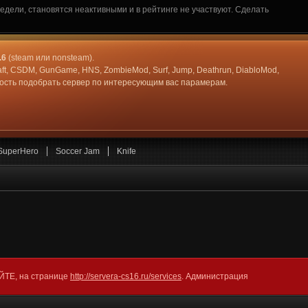
дели, становятся неактивными и в рейтинге не участвуют. Сделать
.6
(steam или nonsteam).
aft, CSDM, GunGame, HNS, ZombieMod, Surf, Jump, Deathrun, DiabloMod,
жность подобрать сервер по интересующим вас парамерам.
SuperHero
Soccer Jam
Knife
АЙТЕ, на странице
http://servera-cs16.ru/services
. Администрация