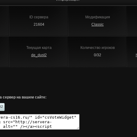
ID сервера
Модификация
21604
Classic
Текущая карта
Количество игроков
de_dust2
0/32
а сервер на вашем сайте:
02