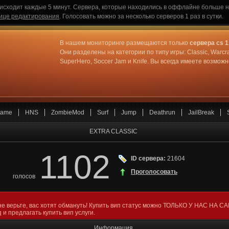
исходит каждые 5 минут. Сервера, которые находились в оффлайне больше не
ице редактирования
. Голосовать можно за несколько серверов 1 раз в сутки.
В нашем мониторинге размещаются только
сервера cs 1
Они разделены на категории по типу игры: Classic, Warcr
SuperHero, Soccer Jam и Knife. Вы всегда имеете возмо
ame
HNS
ZombieMod
Surf
Jump
Deathrun
JailBreak
EXTRA CLASSIC
1102
ID сервера:
21604
Проголосовать
голосов
не верьте, вас хотят обмануть! Купить вип статус можно ТОЛЬКО У НАС НА С
 и предлагать купить вип услуги.
Информация