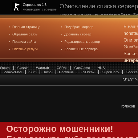
Обновление списка сервер
Сервера cs 1.6
мониторинг серверов
находились в оффлайне бо
рейтинге не участвуют. С
В наш
Главная страница
Подобрать сервер
редактирования
. Голосова
nonste
Обратная связь
Добавить сервер
Они ра
Правила сайта
Редактировать сервер
GunGam
Платные услуги
Забаненные сервера
Soccer
интер
Steam
Classic
Warcraft
CSDM
GunGame
HNS
ZombieMod
Surf
Jump
Deathrun
JailBreak
SuperHero
Soccer
[*J*a*i*l
голосов
Осторожно мошенники!