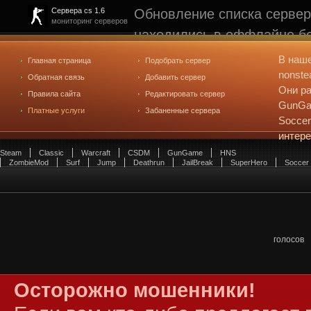
Обновление списка сервер
Сервера cs 1.6
мониторинг серверов
находились в оффлайне бо
рейтинге не участвуют. С
В наш
Главная страница
Подобрать сервер
редактирования
. Голосова
nonste
Обратная связь
Добавить сервер
Они ра
Правила сайта
Редактировать сервер
GunGam
Платные услуги
Забаненные сервера
Soccer
интер
Steam
Classic
Warcraft
CSDM
GunGame
HNS
ZombieMod
Surf
Jump
Deathrun
JailBreak
SuperHero
Soccer
голосов
Осторожно мошенники!