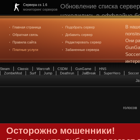
Обновление списка сервер
Сервера cs 1.6
мониторинг серверов
находились в оффлайне бо
рейтинге не участвуют. С
В наш
Главная страница
Подобрать сервер
редактирования
. Голосова
nonste
Обратная связь
Добавить сервер
Они ра
Правила сайта
Редактировать сервер
GunGam
Платные услуги
Забаненные сервера
Soccer
интер
Steam
Classic
Warcraft
CSDM
GunGame
HNS
ZombieMod
Surf
Jump
Deathrun
JailBreak
SuperHero
Soccer
Ja
голосов
Осторожно мошенники!