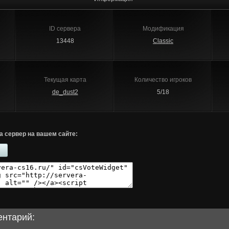
ID сервера
Модификация
13448
Classic
Текущая карта
Количество игроков
de_dust2
5/18
а сервер на вашем сайте:
ентарий: