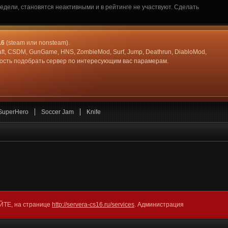
дели, становятся неактивными и в рейтинге не участвуют. Сделать
.6
(steam или nonsteam).
aft, CSDM, GunGame, HNS, ZombieMod, Surf, Jump, Deathrun, DiabloMod,
жность подобрать сервер по интересующим вас парамерам.
SuperHero
Soccer Jam
Knife
АЙТЕ, на странице
http://servera-cs16.ru/services
. Администрация