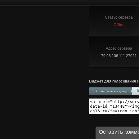
Статус сервера
Offline
Адрес сервера
79.98.108.111:27021
Виджет для голосования з
0
Голосовать за сервер
Оставить комм