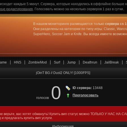
исходит каждые 5 минут. Сервера, которые находились в оффлайне больше не
ице редактирования
. Голосовать можно за несколько серверов 1 раз в сутки.
В нашем мониторинге размещаются только
сервера cs 1
Они разделены на категории по типу игры: Classic, Warcr
SuperHero, Soccer Jam и Knife. Вы всегда имеете возмо
ame
HNS
ZombieMod
Surf
Jump
Deathrun
JailBreak
jOinT BG // Dust2 ONLY! [1000FPS]
0
ID сервера:
13448
Проголосовать
голосов
не верьте, вас хотят обмануть! Купить вип статус можно ТОЛЬКО У НАС НА С
 и предлагать купить вип услуги.
Информация