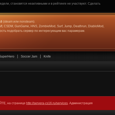
дели, становятся неактивными и в рейтинге не участвуют. Сделать
.6
(steam или nonsteam).
aft, CSDM, GunGame, HNS, ZombieMod, Surf, Jump, Deathrun, DiabloMod,
жность подобрать сервер по интересующим вас парамерам.
SuperHero
Soccer Jam
Knife
АЙТЕ, на странице
http://servera-cs16.ru/services
. Администрация