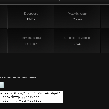
ID сервера
Модификация
13432
Classic
Текущая карта
Количество игроков
de_dust2
23/32
а сервер на вашем сайте: