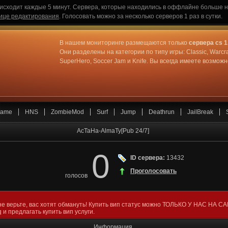
исходит каждые 5 минут. Сервера, которые находились в оффлайне больше не
ице редактирования
. Голосовать можно за несколько серверов 1 раз в сутки.
В нашем мониторинге размещаются только
сервера cs 1
Они разделены на категории по типу игры: Classic, Warcr
SuperHero, Soccer Jam и Knife. Вы всегда имеете возмо
ame
HNS
ZombieMod
Surf
Jump
Deathrun
JailBreak
AcTaHa-AlmaTy[Pub 24/7]
0
ID сервера:
13432
Проголосовать
голосов
не верьте, вас хотят обмануть! Купить вип статус можно ТОЛЬКО У НАС НА С
 и предлагать купить вип услуги.
Информация