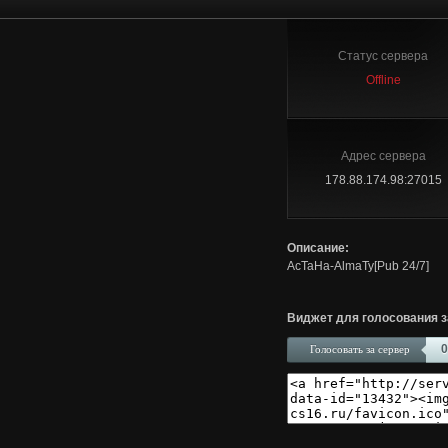
Статус сервера
Offline
Адрес сервера
178.88.174.98:27015
Описание:
AcTaHa-AlmaTy[Pub 24/7]
Виджет для голосования з
0
Голосовать за сервер