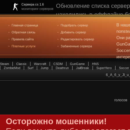
Обновление списка сервер
Сервера cs 1.6
мониторинг серверов
находились в оффлайне бо
рейтинге не участвуют. С
В наш
Главная страница
Подобрать сервер
редактирования
. Голосова
nonste
Обратная связь
Добавить сервер
Они ра
Правила сайта
Редактировать сервер
GunGam
Платные услуги
Забаненные сервера
Soccer
интер
Steam
Classic
Warcraft
CSDM
GunGame
HNS
ZombieMod
Surf
Jump
Deathrun
JailBreak
SuperHero
Soccer
6_A_6_y_JI_u_ 
голосов
Осторожно мошенники!