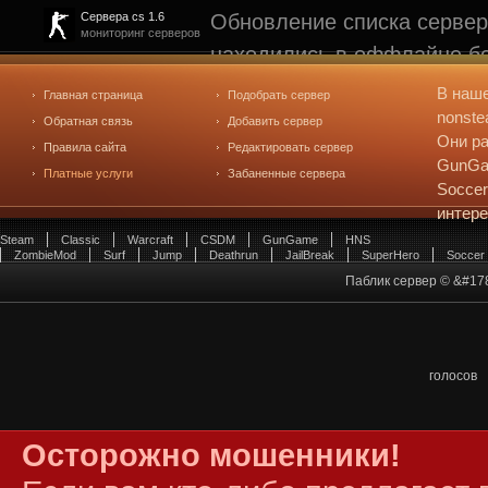
Обновление списка сервер
Сервера cs 1.6
мониторинг серверов
находились в оффлайне бо
рейтинге не участвуют. С
В наш
Главная страница
Подобрать сервер
редактирования
. Голосова
nonste
Обратная связь
Добавить сервер
Они ра
Правила сайта
Редактировать сервер
GunGam
Платные услуги
Забаненные сервера
Soccer
интер
Steam
Classic
Warcraft
CSDM
GunGame
HNS
ZombieMod
Surf
Jump
Deathrun
JailBreak
SuperHero
Soccer
Паблик сервер © &#17
голосов
Осторожно мошенники!