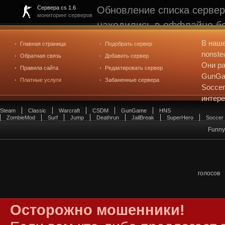
Обновление списка сервер
Сервера cs 1.6
мониторинг серверов
находились в оффлайне бо
рейтинге не участвуют. С
В наш
Главная страница
Подобрать сервер
редактирования
. Голосова
nonste
Обратная связь
Добавить сервер
Они ра
Правила сайта
Редактировать сервер
GunGam
Платные услуги
Забаненные сервера
Soccer
интер
Steam
Classic
Warcraft
CSDM
GunGame
HNS
ZombieMod
Surf
Jump
Deathrun
JailBreak
SuperHero
Soccer
Funny 
голосов
Осторожно мошенники!