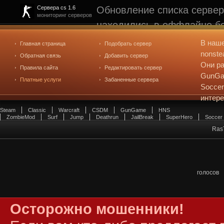
Обновление списка сервер
Сервера cs 1.6
мониторинг серверов
находились в оффлайне бо
рейтинге не участвуют. С
В наш
Главная страница
Подобрать сервер
редактирования
. Голосова
nonste
Обратная связь
Добавить сервер
Они ра
Правила сайта
Редактировать сервер
GunGam
Платные услуги
Забаненные сервера
Soccer
интер
Steam
Classic
Warcraft
CSDM
GunGame
HNS
ZombieMod
Surf
Jump
Deathrun
JailBreak
SuperHero
Soccer
RasT
голосов
Осторожно мошенники!