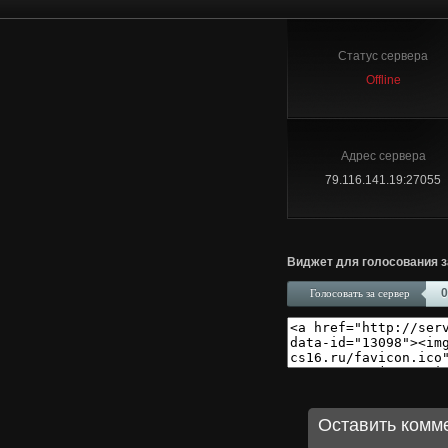
Статус сервера
Offline
Адрес сервера
79.116.141.19:27055
Виджет для голосования з
0
Голосовать за сервер
Оставить комм