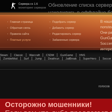
Обновление списка сервер
Сервера cs 1.6
мониторинг серверов
находились в оффлайне бо
рейтинге не участвуют. С
В наш
Главная страница
Подобрать сервер
редактирования
. Голосова
nonste
Обратная связь
Добавить сервер
Они ра
Правила сайта
Редактировать сервер
GunGam
Платные услуги
Забаненные сервера
Soccer
интер
Steam
Classic
Warcraft
CSDM
GunGame
HNS
ZombieMod
Surf
Jump
Deathrun
JailBreak
SuperHero
Soccer
голосов
Осторожно мошенники!