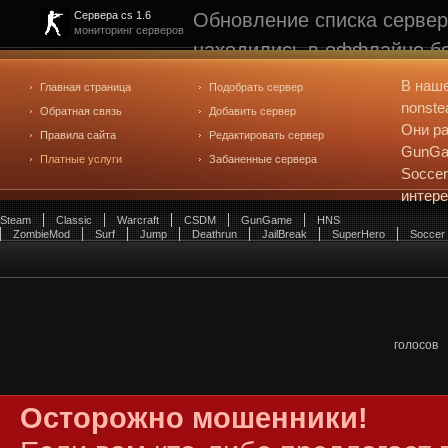
Обновление списка сервер
Сервера cs 1.6
мониторинг серверов
находились в оффлайне бо
рейтинге не участвуют. С
В наш
Главная страница
Подобрать сервер
редактирования
. Голосова
nonste
Обратная связь
Добавить сервер
Они ра
Правила сайта
Редактировать сервер
GunGam
Платные услуги
Забаненные сервера
Soccer
интер
Steam
Classic
Warcraft
CSDM
GunGame
HNS
ZombieMod
Surf
Jump
Deathrun
JailBreak
SuperHero
Soccer
голосов
Осторожно мошенники!