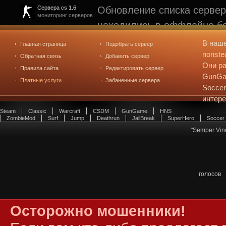
Обновление списка сервер
Сервера cs 1.6
мониторинг серверов
находились в оффлайне бо
рейтинге не участвуют. С
В наш
Главная страница
Подобрать сервер
редактирования
. Голосова
nonste
Обратная связь
Добавить сервер
Они ра
Правила сайта
Редактировать сервер
GunGam
Платные услуги
Забаненные сервера
Soccer
интер
Steam
Classic
Warcraft
CSDM
GunGame
HNS
ZombieMod
Surf
Jump
Deathrun
JailBreak
SuperHero
Soccer
"Semper Vinc
голосов
Осторожно мошенники!