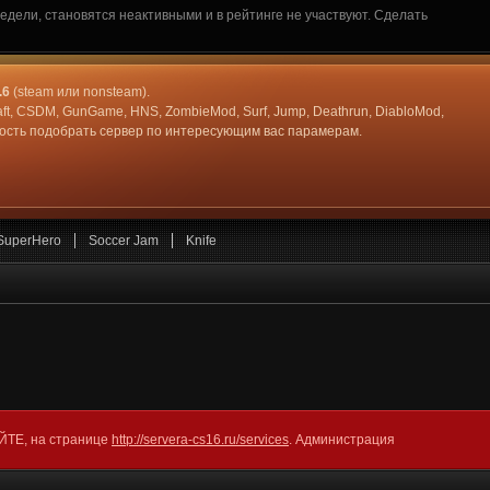
дели, становятся неактивными и в рейтинге не участвуют. Сделать
.6
(steam или nonsteam).
aft, CSDM, GunGame, HNS, ZombieMod, Surf, Jump, Deathrun, DiabloMod,
жность подобрать сервер по интересующим вас парамерам.
SuperHero
Soccer Jam
Knife
АЙТЕ, на странице
http://servera-cs16.ru/services
. Администрация