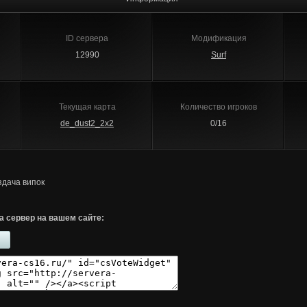
ID сервера
Модификация
12990
Surf
Текущая карта
Количество игроков
de_dust2_2x2
0/16
здача випок
а сервер на вашем сайте: