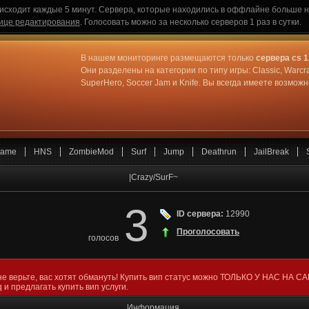
исходит каждые 5 минут. Сервера, которые находились в оффлайне больше не
ице редактирования
. Голосовать можно за несколько серверов 1 раз в сутки.
В нашем мониторинге размещаются только
сервера cs 1
Они разделены на категории по типу игры: Classic, Warcr
SuperHero, Soccer Jam и Knife. Вы всегда имеете возмо
ame
HNS
ZombieMod
Surf
Jump
Deathrun
JailBreak
|Crazy/SurF~
3
ID сервера:
12990
Проголосовать
голосов
не верьте, вас хотят обмануть! Купить вип статус можно ТОЛЬКО У НАС НА С
 и предлагать купить вип услуги.
Информация