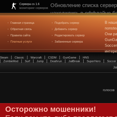
Обновление списка сервер
Сервера cs 1.6
мониторинг серверов
находились в оффлайне бо
рейтинге не участвуют. С
В наш
Главная страница
Подобрать сервер
редактирования
. Голосова
nonste
Обратная связь
Добавить сервер
Они ра
Правила сайта
Редактировать сервер
GunGam
Платные услуги
Забаненные сервера
Soccer
интер
Steam
Classic
Warcraft
CSDM
GunGame
HNS
ZombieMod
Surf
Jump
Deathrun
JailBreak
SuperHero
Soccer
Ja
голосов
Осторожно мошенники!