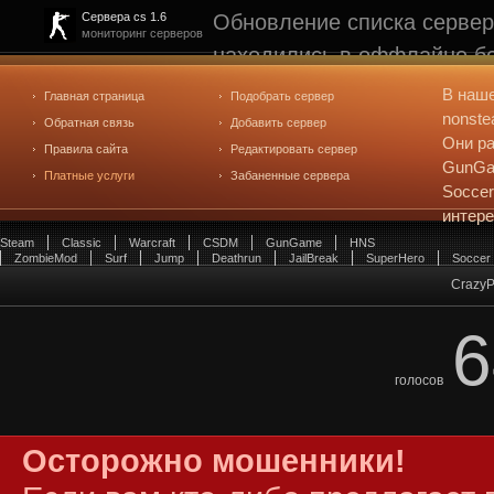
Обновление списка сервер
Сервера cs 1.6
мониторинг серверов
находились в оффлайне бо
рейтинге не участвуют. С
В наш
Главная страница
Подобрать сервер
редактирования
. Голосова
nonste
Обратная связь
Добавить сервер
Они ра
Правила сайта
Редактировать сервер
GunGam
Платные услуги
Забаненные сервера
Soccer
интер
Steam
Classic
Warcraft
CSDM
GunGame
HNS
ZombieMod
Surf
Jump
Deathrun
JailBreak
SuperHero
Soccer
CrazyP
6
голосов
Осторожно мошенники!