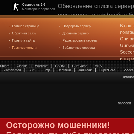
Обновление списка сервер
Сервера cs 1.6
мониторинг серверов
находились в оффлайне бо
рейтинге не участвуют. С
В наш
Главная страница
Подобрать сервер
редактирования
. Голосова
nonste
Обратная связь
Добавить сервер
Они ра
Правила сайта
Редактировать сервер
GunGam
Платные услуги
Забаненные сервера
Soccer
интер
Steam
Classic
Warcraft
CSDM
GunGame
HNS
ZombieMod
Surf
Jump
Deathrun
JailBreak
SuperHero
Soccer
Ukrain
голосов
Осторожно мошенники!