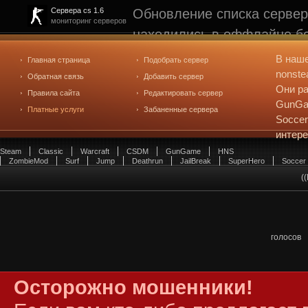
Обновление списка сервер
Сервера cs 1.6
мониторинг серверов
находились в оффлайне бо
рейтинге не участвуют. С
В наш
Главная страница
Подобрать сервер
редактирования
. Голосова
nonste
Обратная связь
Добавить сервер
Они ра
Правила сайта
Редактировать сервер
GunGam
Платные услуги
Забаненные сервера
Soccer
интер
Steam
Classic
Warcraft
CSDM
GunGame
HNS
ZombieMod
Surf
Jump
Deathrun
JailBreak
SuperHero
Soccer
(
голосов
Осторожно мошенники!