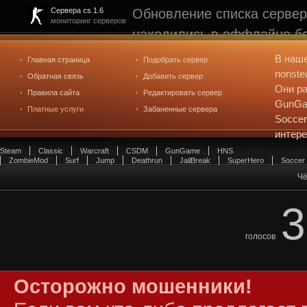
Обновление списка сервер
Сервера cs 1.6
мониторинг серверов
находились в оффлайне бо
рейтинге не участвуют. С
В наш
Главная страница
Подобрать сервер
редактирования
. Голосова
nonste
Обратная связь
Добавить сервер
Они ра
Правила сайта
Редактировать сервер
GunGam
Платные услуги
Забаненные сервера
Soccer
интер
Steam
Classic
Warcraft
CSDM
GunGame
HNS
ZombieMod
Surf
Jump
Deathrun
JailBreak
SuperHero
Soccer
Чё
3
голосов
Осторожно мошенники!