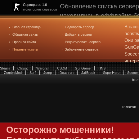
Обновление списка сервер
Сервера cs 1.6
мониторинг серверов
находились в оффлайне бо
рейтинге не участвуют. С
В наш
Главная страница
Подобрать сервер
редактирования
. Голосова
nonste
Обратная связь
Добавить сервер
Они ра
Правила сайта
Редактировать сервер
GunGam
Платные услуги
Забаненные сервера
Soccer
интер
Steam
Classic
Warcraft
CSDM
GunGame
HNS
ZombieMod
Surf
Jump
Deathrun
JailBreak
SuperHero
Soccer
true
голосов
Осторожно мошенники!