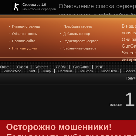
Обновление списка сервер
Сервера cs 1.6
мониторинг серверов
находились в оффлайне бо
рейтинге не участвуют. С
В наш
Главная страница
Подобрать сервер
редактирования
. Голосова
nonste
Обратная связь
Добавить сервер
Они ра
Правила сайта
Редактировать сервер
GunGam
Платные услуги
Забаненные сервера
Soccer
интер
Steam
Classic
Warcraft
CSDM
GunGame
HNS
ZombieMod
Surf
Jump
Deathrun
JailBreak
SuperHero
Soccer
Rel@
1
голосов
Осторожно мошенники!