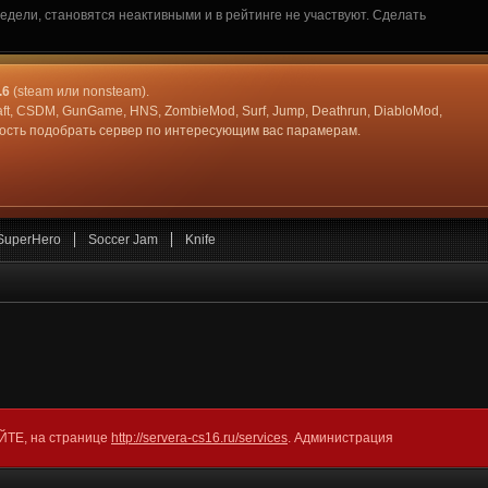
дели, становятся неактивными и в рейтинге не участвуют. Сделать
.6
(steam или nonsteam).
aft, CSDM, GunGame, HNS, ZombieMod, Surf, Jump, Deathrun, DiabloMod,
жность подобрать сервер по интересующим вас парамерам.
SuperHero
Soccer Jam
Knife
АЙТЕ, на странице
http://servera-cs16.ru/services
. Администрация