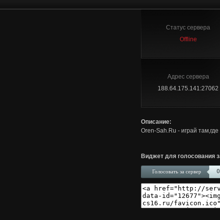
Статус сервера
Offline
Адрес сервера
188.64.175.141:27062
Описание:
Oren-Sah.Ru - играй там,где
Виджет для голосования з
0
Голосовать за сервер