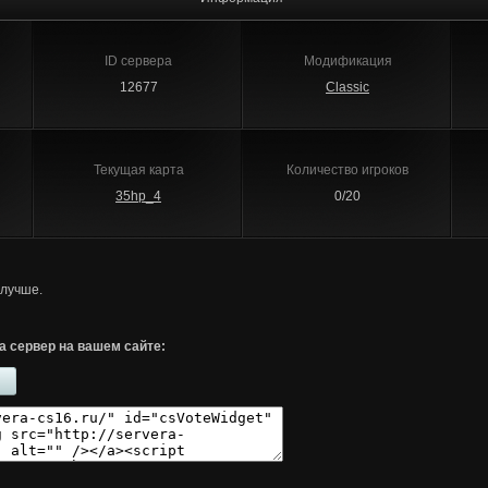
ID сервера
Модификация
12677
Classic
Текущая карта
Количество игроков
35hp_4
0/20
 лучше.
а сервер на вашем сайте: