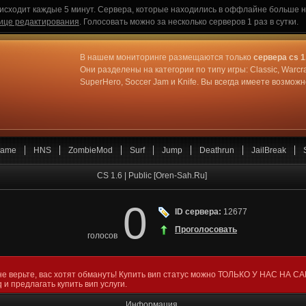
исходит каждые 5 минут. Сервера, которые находились в оффлайне больше не
ице редактирования
. Голосовать можно за несколько серверов 1 раз в сутки.
В нашем мониторинге размещаются только
сервера cs 1
Они разделены на категории по типу игры: Classic, Warcr
SuperHero, Soccer Jam и Knife. Вы всегда имеете возмо
ame
HNS
ZombieMod
Surf
Jump
Deathrun
JailBreak
CS 1.6 | Public [Oren-Sah.Ru]
0
ID сервера:
12677
Проголосовать
голосов
не верьте, вас хотят обмануть! Купить вип статус можно ТОЛЬКО У НАС НА С
 и предлагать купить вип услуги.
Информация