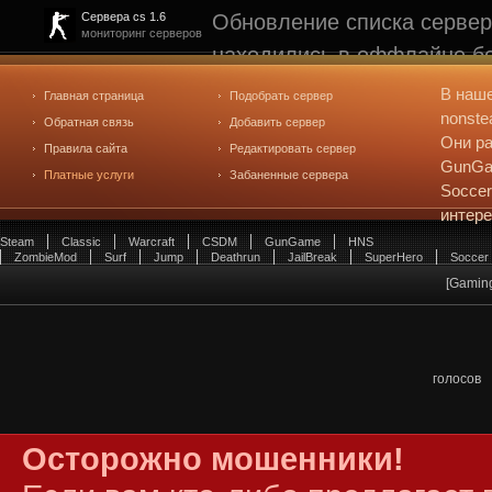
Обновление списка сервер
Сервера cs 1.6
мониторинг серверов
находились в оффлайне бо
рейтинге не участвуют. С
В наш
Главная страница
Подобрать сервер
редактирования
. Голосова
nonste
Обратная связь
Добавить сервер
Они ра
Правила сайта
Редактировать сервер
GunGam
Платные услуги
Забаненные сервера
Soccer
интер
Steam
Classic
Warcraft
CSDM
GunGame
HNS
ZombieMod
Surf
Jump
Deathrun
JailBreak
SuperHero
Soccer
[Gaming
голосов
Осторожно мошенники!