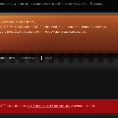
дели, становятся неактивными и в рейтинге не участвуют. Сделать
.6
(steam или nonsteam).
aft, CSDM, GunGame, HNS, ZombieMod, Surf, Jump, Deathrun, DiabloMod,
жность подобрать сервер по интересующим вас парамерам.
SuperHero
Soccer Jam
Knife
АЙТЕ, на странице
http://servera-cs16.ru/services
. Администрация