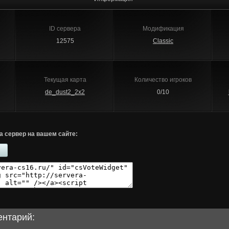
ID сервера
Модификация
12575
Classic
Текущая карта
Количество игроков
de_dust2_2x2
0/10
а сервер на вашем сайте:
ентарий: