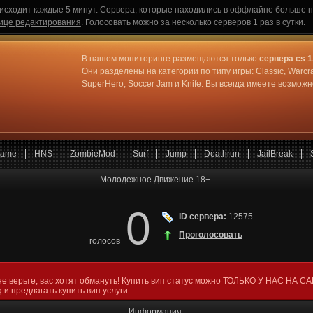
исходит каждые 5 минут. Сервера, которые находились в оффлайне больше не
ице редактирования
. Голосовать можно за несколько серверов 1 раз в сутки.
В нашем мониторинге размещаются только
сервера cs 1
Они разделены на категории по типу игры: Classic, Warcr
SuperHero, Soccer Jam и Knife. Вы всегда имеете возмо
ame
HNS
ZombieMod
Surf
Jump
Deathrun
JailBreak
Молодежное Движение 18+
0
ID сервера:
12575
Проголосовать
голосов
не верьте, вас хотят обмануть! Купить вип статус можно ТОЛЬКО У НАС НА С
 и предлагать купить вип услуги.
Информация